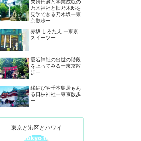
夫婦円満と学業成就の
乃木神社と旧乃木邸を
見学できる乃木坂ー東
京散歩ー
赤坂 しろたえ ー東京
スイーツー
愛宕神社の出世の階段
を上ってみるー東京散
歩ー
縁結びや千本鳥居もあ
る日枝神社ー東京散歩
ー
東京と港区とハワイ