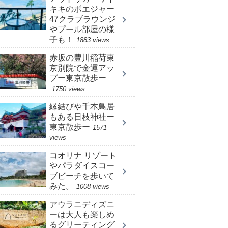
キキのボエジャー
47クラブラウンジ
やプール部屋の様
子も！
1883 views
赤坂の豊川稲荷東
京別院で金運アッ
プー東京散歩ー
1750 views
縁結びや千本鳥居
もある日枝神社ー
東京散歩ー
1571
views
コオリナ リゾート
やパラダイスコー
ブビーチを歩いて
みた。
1008 views
アウラニディズニ
ーは大人も楽しめ
るグリーティング