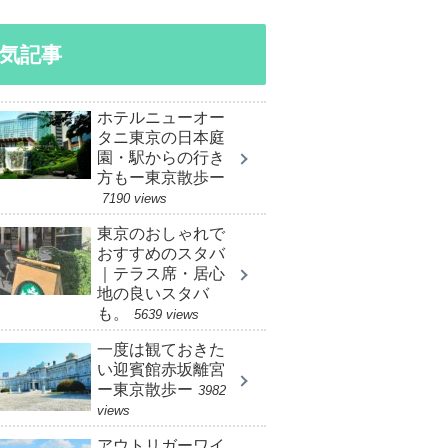
気記事
ホテルニューオー
タニ東京の日本庭
園・駅からの行き
方もー東京散歩ー
7190 views
東京のおしゃれで
おすすめのスタバ
｜テラス席・居心
地の良いスタバ
も。
5639 views
一度は観ておきた
い迎賓館赤坂離宮
ー東京散歩ー
3982
views
アウトリガーワイ