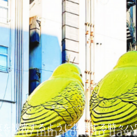
東京散歩・ハワイ
京を観光するように散歩する時々ハ